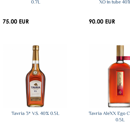
0.7L
XO in tube 40
75.00 EUR
90.00 EUR
Tavria 3* V.S. 40% 0.5L
Tavria AleXX Ego 
0.5L