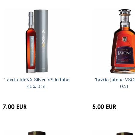
Tavria AleXX Silver VS In tube
Tavria Jatone VS
40% 0.5L
0.5L
7.00 EUR
5.00 EUR