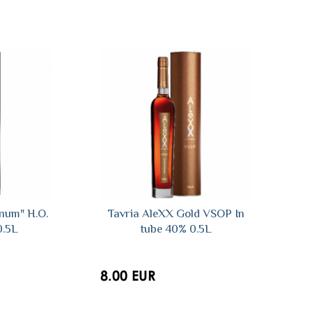
inum" H.O.
Tavria AleXX Gold VSOP In
0.5L
tube 40% 0.5L
8.00 EUR