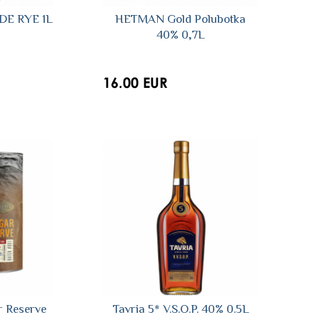
E RYE 1L
HETMAN Gold Polubotka
40% 0,7L
16.00 EUR
r Reserve
Tavria 5* V.S.O.P. 40% 0.5L