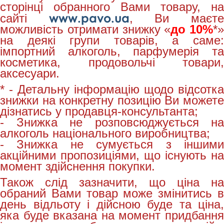
сторінці обранного Вами товару, на
www.pavo.ua
сайті
, Ви маєт
можливість отримати знижку «
до 10%
*»
на деякі групи товарів, а саме:
імпортний алкоголь, парфумерія та
косметика, продовольчі товари,
аксесуари.
* - Детальну інформацію щодо відсотка
знижки на конкретну позицію Ви можете
дізнатись у продавця-консультанта;
- Знижка не розповсюджується на
алкоголь національного виробництва;
- Знижка не сумується з іншими
акційними пропозиціями, що існують на
момент здійснення покупки.
Також слід зазначити, що ціна на
обраний Вами товар може змінитись в
день відльоту і дійсною буде та ціна,
яка буде вказана на момент придбання