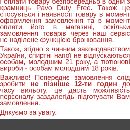
і оплати товару безпосередньо в одній з
крамниць Pavo Duty Free. Також це
стосується і наявності товару в момент
оформлення замовлення та в момент
оплати його в магазині, оскільки
замовлення товарів через наш сервіс
не наділене функцією бронювання.
Також, згідно з чинним законодавством
України, спиртні напої не відпускаються
особам, молодшим 21 року, а тютюнові
вироби - особам молодшим 18 років.
Важливо! Попереднє замовлення слід
зробити
не пізніше 12-ти годин
до
часу вильоту, це дасть можливість
персоналу заздалегідь підготувати Вам
замовлення.
Дякуємо за увагу.