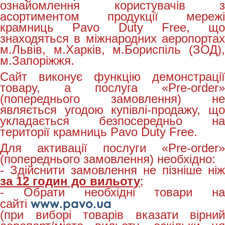
ознайомлення користувачів з
асортиментом продукції мережі
крамниць Pavo Duty Free, що
знаходяться в міжнародних аеропортах
м.Львів, м.Харків, м.Бориспіль (ЗОД),
м.Запоріжжя.
Сайт виконує функцію демонстрації
товару, а послуга «Pre-order»
(попереднього замовлення) не
являється угодою купівлі-продажу, що
укладається безпосередньо на
території крамниць Pavo Duty Free.
Для активації послуги «Pre-order»
(попереднього замовлення) необхідно:
- Здійснити замовлення не пізніше ніж
за 12 годин до вильоту
;
- Обрати необхідні товари на
www.pavo.ua
сайті
(при виборі товарів вказати вірний