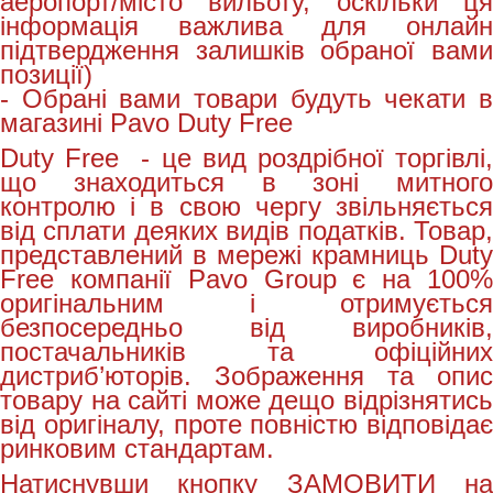
аеропорт/місто вильоту, оскільки ця
інформація важлива для онлайн
підтвердження залишків обраної вами
позиції)
- Обрані вами товари будуть чекати в
магазині Pavo Duty Free
Duty Free - це вид роздрібної торгівлі,
що знаходиться в зоні митного
контролю і в свою чергу звільняється
від сплати деяких видів податків. Товар,
представлений в мережі крамниць Duty
Free компанії Pavo Group є на 100%
оригінальним і отримується
безпосередньо від виробників,
постачальників та офіційних
дистриб’юторів. Зображення та опис
товару на сайті може дещо відрізнятись
від оригіналу, проте повністю відповідає
ринковим стандартам.
Натиснувши кнопку ЗАМОВИТИ на