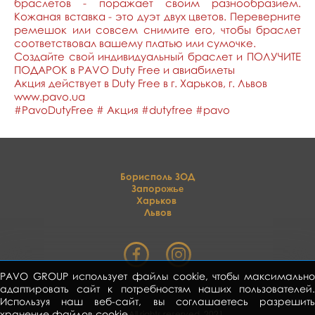
браслетов - поражает своим разнообразием.
Кожаная вставка - это дуэт двух цветов. Переверните
ремешок или совсем снимите его, чтобы браслет
соответствовал вашему платью или сумочке.
Создайте свой индивидуальный браслет и ПОЛУЧИТЕ
ПОДАРОК ​​в PAVO Duty Free и авиабилеты
Акция действует в Duty Free в г. Харьков, г. Львов
www.pavo.ua
#PavoDutyFree # Акция #dutyfree #pavo
Борисполь ЗОД
Запор
ожье
Харьков
Львов
PAVO GROUP использует файлы cookie, чтобы максимально
адаптировать сайт к потребностям наших пользователей.
Используя наш веб-сайт, вы соглашаетесь разрешить
хранение файлов cookie.
pavo.ua All rights reserved. 2021