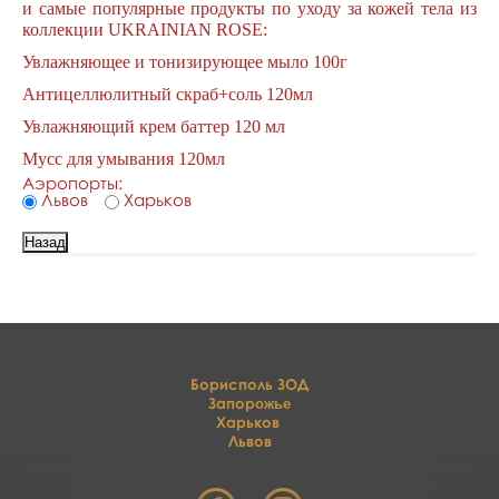
и самые популярные продукты по уходу за кожей тела из
коллекции UKRAINIAN ROSE:
Увлажняющее и тонизирующее мыло 100г
Антицеллюлитный скраб+соль 120мл
Увлажняющий крем баттер 120 мл
Мусс для умывания 120мл
Аэропорты:
Львов
Харьков
Борисполь ЗОД
Запор
ожье
Харьков
Львов