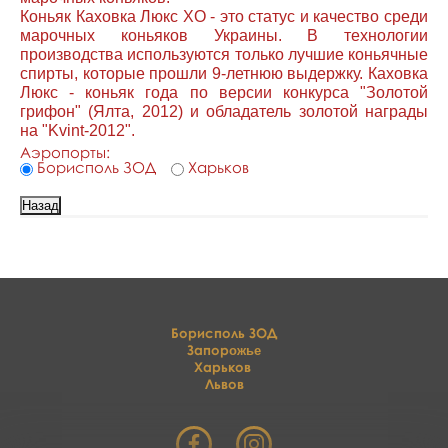
Коньяк Каховка Люкс XO - это статус и качество среди
марочных коньяков Украины. В технологии
производства используются только лучшие коньячные
спирты, которые прошли 9-летнюю выдержку. Каховка
Люкс - коньяк года по версии конкурса "Золотой
грифон" (Ялта, 2012) и обладатель золотой награды
на "Kvint-2012".
Аэропорты:
Борисполь ЗОД
Харьков
Борисполь ЗОД
Запор
ожье
Харьков
Львов