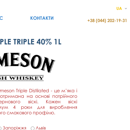
UA
С
КОНТАКТИ
+38 (044) 202-19-31
LE TRIPLE 40% 1L
eson Triple Distilated - це м’яка і
 отримана на основі потрійного
ернового віскі. Кожен віскі
імум 4 роки для вироблення
кого смакового профілю.
Запоріжжя
Львів