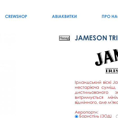
CREWSHOP
АВІАКВИТКИ
ПРО НА
JAMESON TRIP
Ірландський віскі Jam
нестаріюча суміш,
дистильованого з
витримується мін
відмінного, але м'я
Аеропорти:
Бориспіль (ЗОД)