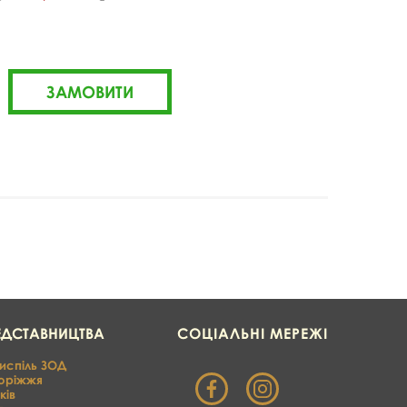
ЕДСТАВНИЦТВА
СОЦІАЛЬНІ МЕРЕЖІ
испіль ЗОД
оріжжя
ків