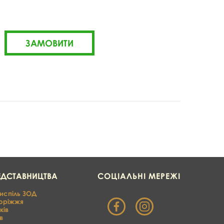
ЕДСТАВНИЦТВА
СОЦІАЛЬНІ МЕРЕЖІ
испіль ЗОД
оріжжя
ків
в