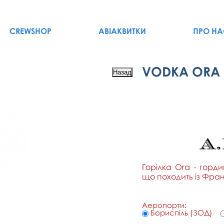
CREWSHOP
АВІАКВИТКИ
ПРО НА
VODKA ORA E
Горілка Ora - горди
що походить із Франц
Аеропорти:
Бориспіль (ЗОД)