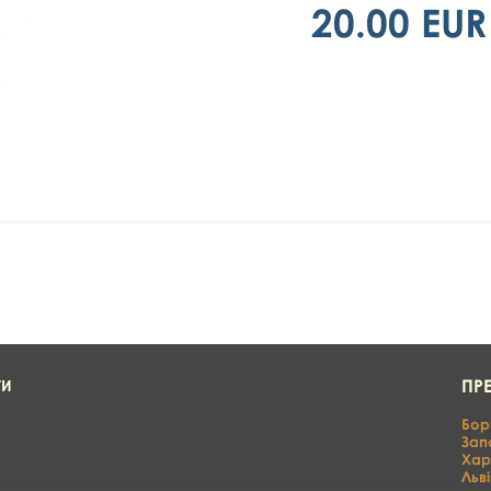
20.00 EUR
ПР
ТИ
Бор
Зап
Хар
Льві