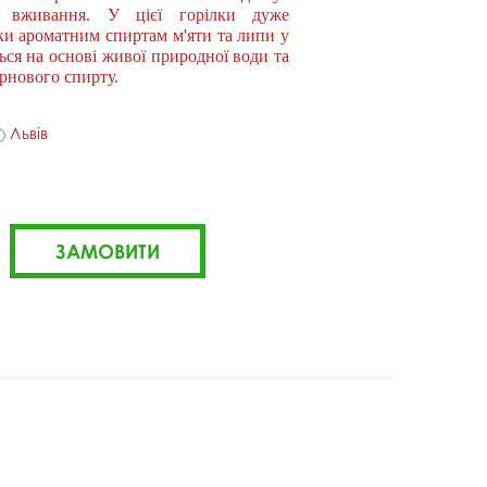
у вживання. У цієї горілки дуже
ки ароматним спиртам м'яти та липи у
ься на основі живої природної води та
рнового спирту.
Львів