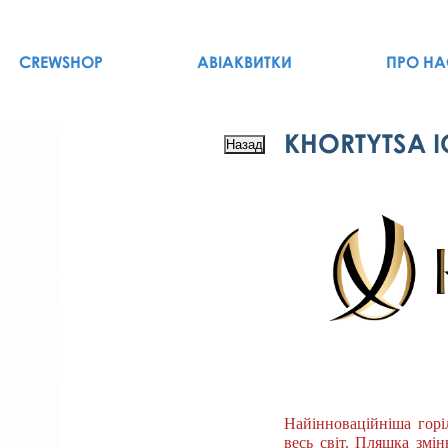
CREWSHOP
АВІАКВИТКИ
ПРО НА
KHORTYTSA I
Найінноваційніша горі
весь світ. Пляшка змін