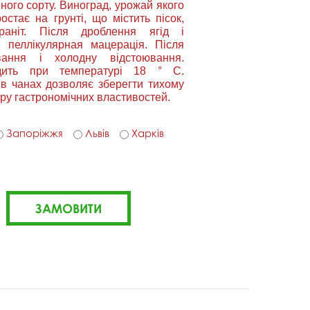
ного сорту. Виноград, урожай якого
остає на грунті, що містить пісок,
раніт. Після дроблення ягід і
д пеллікулярная мацерація. Після
вання і холодну відстоювання.
дить при температурі 18 ° С.
в чанах дозволяє зберегти тихому
тру гастрономічних властивостей.
Запоріжжя
Львів
Харків