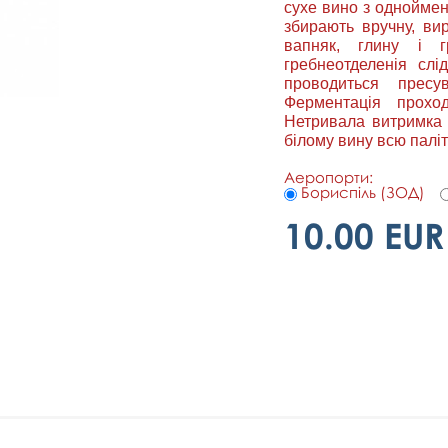
сухе вино з одноймен
збирають вручну, вир
вапняк, глину і г
гребнеотделенія слі
проводиться пресу
Ферментація прохо
Нетривала витримка 
білому вину всю палі
Аеропорти:
Бориспіль (ЗОД)
10.00 EUR