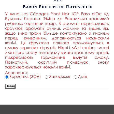
У вина Les Cépages Pinot Noir IGP Pays d'Oc від
Будинку барона Філіпа де Ротшильда красивий
рубіново-червоний колір. В ароматі переважають
фруктові аромати суниці, малини та вишні, які,
якщо вино трохи більше контактувало з киснем
перед вживанням, доповнюються нюансами
ванілі. Ця фруктова повнота продовжується в
смаку червоних фруктів. Ніжні і м'які таніни, типові
для цього сорту винограду в його кращому прояві,
підкреслюють гармонійне відчуття смаку.
Повнотілий, округлий післясмак знову
характеризується нотами ванілі.
Аеропорти:
Бориспіль (ЗОД)
Запоріжжя
Львів