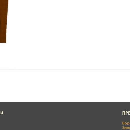
ПР
ТИ
Бор
Зап