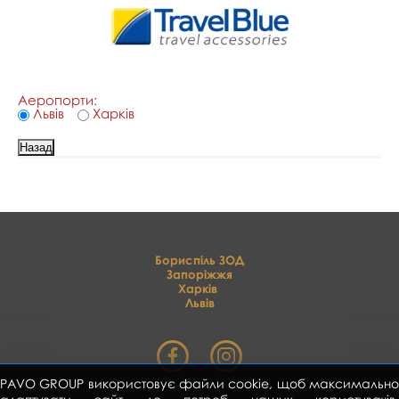
Аеропорти:
Львів
Харків
Бориспіль ЗОД
Запоріжжя
Харків
Львів
PAVO GROUP використовує файли cookie, щоб максимально