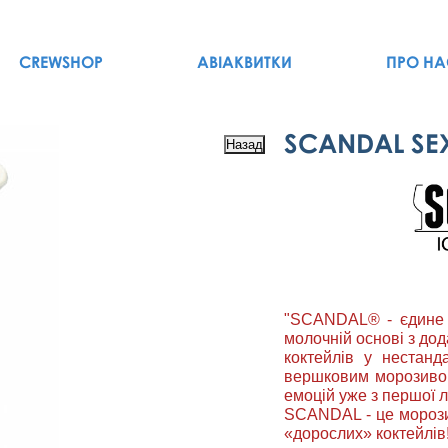
CREWSHOP
АВІАКВИТКИ
ПРО НА
SCANDAL SEX
"SCANDAL® - єдине в
молочній основі з до
коктейлів у нестанд
вершковим морозивом
емоцій уже з першої 
SCANDAL - це морозив
«дорослих» коктейлів