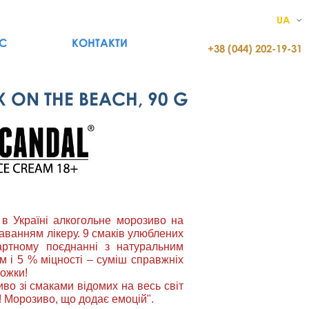
UA
С
КОНТАКТИ
+38 (044) 202-19-31
 ON THE BEACH, 90 G
 Україні алкогольне морозиво на
даванням лікеру. 9 смаків улюблених
артному поєднанні з натуральним
 і 5 % міцності – суміш справжніх
ложки!
о зі смаками відомих на весь світ
! Морозиво, що додає емоцій".