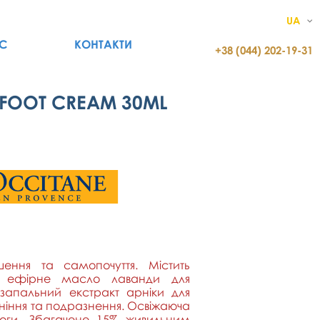
UA
С
КОНТАКТИ
+38 (044) 202-19-31
 FOOT CREAM 30ML
ення та самопочуття. Містить
. ефірне масло лаванди для
запальний екстракт арніки для
іння та подразнення. Освіжаюча
оги. Збагачене 15% живильним