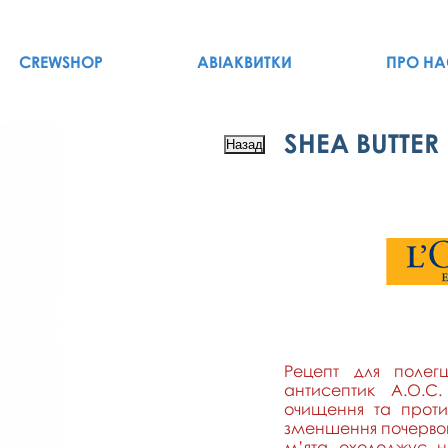
CREWSHOP
АВІАКВИТКИ
ПРО НА
SHEA BUTTER
Рецепт для полегш
антисептик A.O.C
очищення та проти
зменшення почервон
м’ята охолоджує н