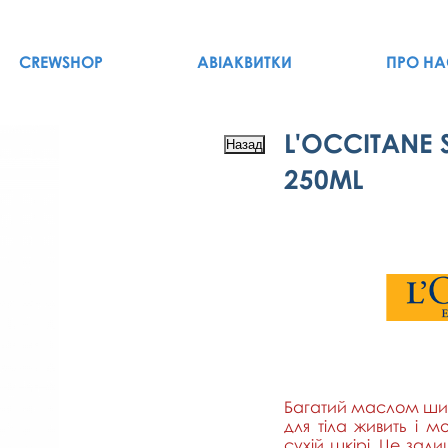
CREWSHOP
АВІАКВИТКИ
ПРО НА
L'OCCITANE 
250ML
Багатий маслом ши 
для тіла живить і
сухій шкірі. Це за