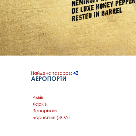
Найдено товаров:
42
АЕРОПОРТИ
Львів
Харків
Запоріжжя
Бориспіль (ЗОД)