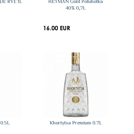
E RYE 1L
HETMAN Gold Polubotka
40% 0,7L
16.00 EUR
 0.5L
Khortytsa Premium 0.7L