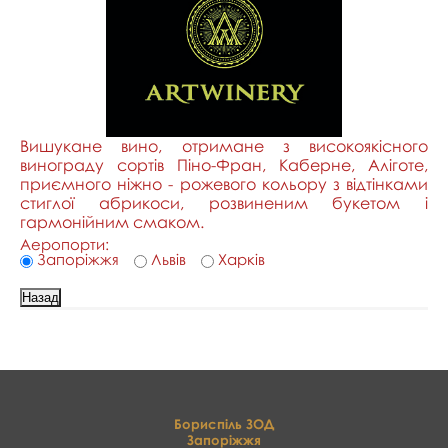
Вишукане вино, отримане з високоякісного
винограду сортів Піно-Фран, Каберне, Аліготе,
приємного ніжно - рожевого кольору з відтінками
стиглої абрикоси, розвиненим букетом і
гармонійним смаком.
Аеропорти:
Запоріжжя
Львів
Харків
Бориспіль ЗОД
Запоріжжя