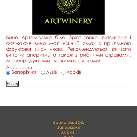
Вино Артемівське біле брют тонке, витончене і
освіжаюче вино має ніжний смак з приємною
фруктової кислинкою. Рекомендується вживати
вино як аперитив, а також з рибними стравами,
морепродуктами і легкими салатами.
Аеропорти:
Запоріжжя
Львів
Харків
Бориспіль ЗОД
Запоріжжя
Харків
Львів