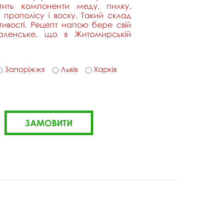
тить компоненти меду, пилку,
 прополісу і воску. Такий склад
тивості. Рецепт напою бере свій
аленське, що в Житомирській
Запоріжжя
Львів
Харків