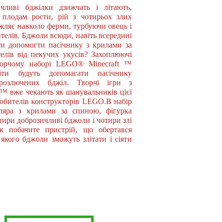
чливі бджілки дзижчать і літають,
 плодам рости, рій з чотирьох злих
жляє навколо ферми, турбуючи овець і
телів. Бджоли всюди, навіть всередині
ти допомогти пасічнику з крилами за
елів від пекучих укусів? Захоплюючі
ворчому наборі LEGO® Minecraft ™
ти будуть допомагати пасічнику
розлючених бджіл. Творчі ігри з
 ™ вже чекають як шанувальників цієї
любителів конструкторів LEGO.В набір
ляра з крилами за спиною, фігурка
отири доброзичливі бджоли і чотири злі
ж побачите пристрій, що обертався
якого бджоли зможуть злітати і сіяти