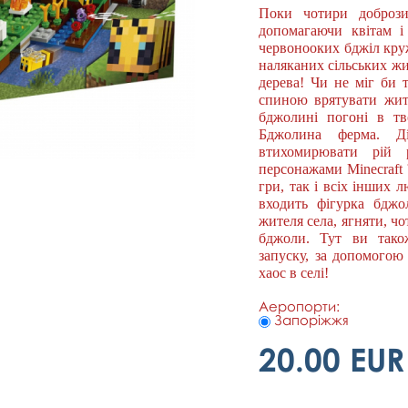
Поки чотири добрози
допомагаючи квітам і
червонооких бджіл кру
наляканих сільських жи
дерева! Чи не міг би 
спиною врятувати жит
бджолині погоні в т
Бджолина ферма. Ді
втихомирювати рій 
персонажами Minecraft
гри, так і всіх інших 
входить фігурка бджо
жителя села, ягняти, ч
бджоли. Тут ви тако
запуску, за допомогою 
хаос в селі!
Аеропорти:
Запоріжжя
20.00 EUR