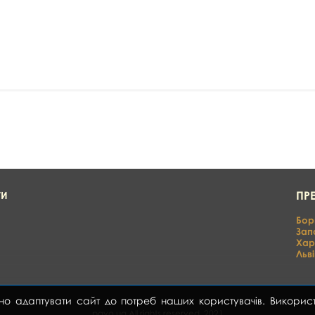
ПР
ТИ
Бор
Зап
Хар
Льві
даптувати сайт до потреб наших користувачів. Використов
pavo.ua All rights reserved. 2021