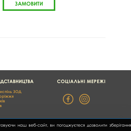
ЕДСТАВНИЦТВА
СОЦІАЛЬНІ МЕРЕЖІ
испіль ЗОД
оріжжя
ків
в
уючи наш веб-сайт, ви погоджуєтеся дозволити зберігання